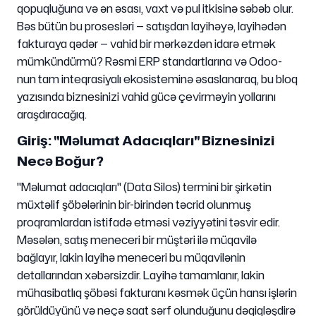
qopuqluğuna və ən əsası, vaxt və pul itkisinə səbəb olur.
Bəs bütün bu prosesləri — satışdan layihəyə, layihədən
fakturaya qədər — vahid bir mərkəzdən idarə etmək
mümkündürmü? Rəsmi ERP standartlarına və Odoo-
nun tam inteqrasiyalı ekosisteminə əsaslanaraq, bu bloq
yazısında biznesinizi vahid gücə çevirməyin yollarını
araşdıracağıq.
Giriş: "Məlumat Adacıqları" Biznesinizi
Necə Boğur?
"Məlumat adacıqları" (Data Silos) termini bir şirkətin
müxtəlif şöbələrinin bir-birindən təcrid olunmuş
proqramlardan istifadə etməsi vəziyyətini təsvir edir.
Məsələn, satış meneceri bir müştəri ilə müqavilə
bağlayır, lakin layihə meneceri bu müqavilənin
detallarından xəbərsizdir. Layihə tamamlanır, lakin
mühasibatlıq şöbəsi fakturanı kəsmək üçün hansı işlərin
görüldüyünü və neçə saat sərf olunduğunu dəqiqləşdirə