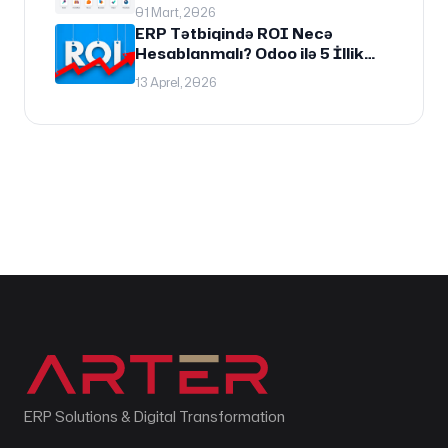
01 Mart, 2026
ERP Tətbiqində ROI Necə
Hesablanmalı? Odoo ilə 5 İllik
İqtisadi Perspektiv
13 Aprel, 2026
ERP Solutions & Digital Transformation