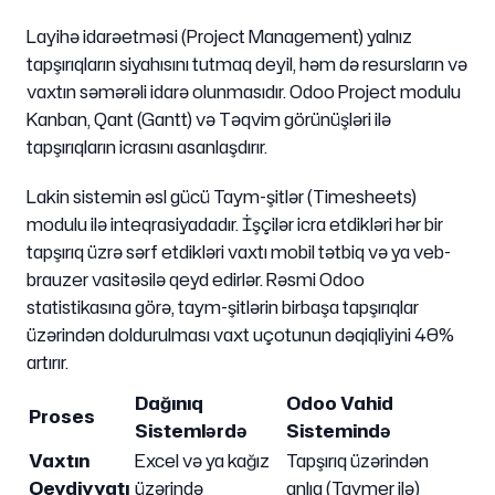
Layihə idarəetməsi (Project Management) yalnız
tapşırıqların siyahısını tutmaq deyil, həm də resursların və
vaxtın səmərəli idarə olunmasıdır. Odoo Project modulu
Kanban, Qant (Gantt) və Təqvim görünüşləri ilə
tapşırıqların icrasını asanlaşdırır.
Lakin sistemin əsl gücü Taym-şitlər (Timesheets)
modulu ilə inteqrasiyadadır. İşçilər icra etdikləri hər bir
tapşırıq üzrə sərf etdikləri vaxtı mobil tətbiq və ya veb-
brauzer vasitəsilə qeyd edirlər. Rəsmi Odoo
statistikasına görə, taym-şitlərin birbaşa tapşırıqlar
üzərindən doldurulması vaxt uçotunun dəqiqliyini 40%
artırır.
Dağınıq
Odoo Vahid
Proses
Sistemlərdə
Sistemində
Vaxtın
Excel və ya kağız
Tapşırıq üzərindən
Qeydiyyatı
üzərində
anlıq (Taymer ilə)