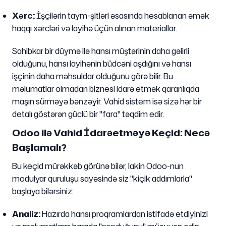
Xərc:
İşçilərin taym-şitləri əsasında hesablanan əmək
haqqı xərcləri və layihə üçün alınan materiallar.
Sahibkar bir düymə ilə hansı müştərinin daha gəlirli
olduğunu, hansı layihənin büdcəni aşdığını və hansı
işçinin daha məhsuldar olduğunu görə bilir. Bu
məlumatlar olmadan biznesi idarə etmək qaranlıqda
maşın sürməyə bənzəyir. Vahid sistem isə sizə hər bir
detalı göstərən güclü bir "fara" təqdim edir.
Odoo ilə Vahid İdarəetməyə Keçid: Necə
Başlamalı?
Bu keçid mürəkkəb görünə bilər, lakin Odoo-nun
modulyar quruluşu sayəsində siz "kiçik addımlarla"
başlaya bilərsiniz:
Analiz:
Hazırda hansı proqramlardan istifadə etdiyinizi