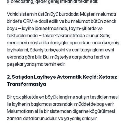
(Forecasting) qədər geniş imkanlar təklif edir.
Vahid sistemin üstünlüyü buradadır: Müştəri məlumatı
bir dəfə CRM-ə daxil edilir və bu məlumat bütün zəncir
boyu — layihə idarəetməsində, taym-şitlərdə və
fakturalamada — təkrar-təkrar istifadə olunur. Satış
meneceri müştəri ilə danışıqlar apararkən, onun keçmiş
layihələrini, ödəniş tarixçəsini və cari tapşırıqlarını eyni
ekranda görə bilir. Bu, müştəriyə qarşı daha fərdi və
peşəkar yanaşma təmin edir.
2. Satışdan Layihəyə Avtomatik Keçid: Xətasız
Transformasiya
Bir çox şirkətdə ən böyük ləngimə satışın təsdiqlənməsi
ilə layihənin başlaması arasındakı müddətdə baş verir.
Məlumatların əl ilə bir sistemdən digərinə köçürülməsi
zamanı detallar unudulur və ya yanlış anlaşılır.