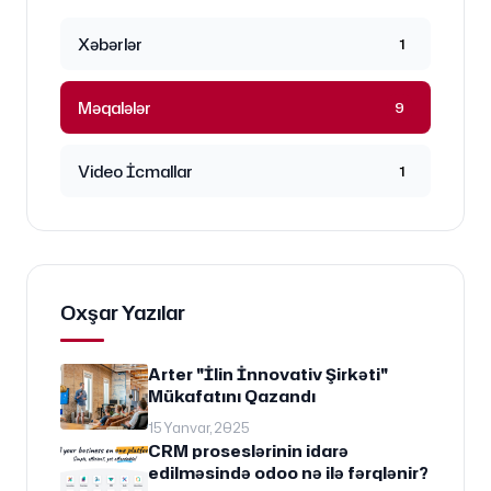
Xəbərlər
1
Məqalələr
9
Video İcmallar
1
Oxşar Yazılar
Arter "İlin İnnovativ Şirkəti"
Mükafatını Qazandı
15 Yanvar, 2025
CRM proseslərinin idarə
edilməsində odoo nə ilə fərqlənir?