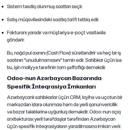
Sistem təsdiq olunmuş saatları seçir.
Satış müqaviləsindəki saatlıq tarifi tətbiq edir.
Fakturanı yaradır və müştəriyə e-poçt vasitəsilə
göndərir.
Bu, nağd pul axınını (Cash Flow) sürətləndirir və heç bir iş
saatının "unudulmamasını" təmin edir. Sahibkar üçün isə
bu, işin maliyyə tərəfinin tam şəffaflığı deməkdir.
Odoo-nun Azərbaycan Bazarında
Spesifik İnteqrasiya İmkanları
Azərbaycanlı sahibkarlar üçün CRM, layihə və uçotun bir
mərkəzdən idarə olunması həm də yerli qanunvericilik
və bazar tələblərinə uyğunluq deməkdir. Odoo-nun açıq
arxitekturası yerli tərəfdaşlar tərəfindən Azərbaycan
üçün spesifik inteqrasiyaların yaradılmasına imkan verir.