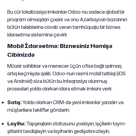
Bu cür lokalizasiya imkanları Odoo-nu sadəcə qlobal bir
proqram olmaqdan çıxarır və onu Azərbaycan bazarının
bütün tələblərinə cavab verən tamhüquqlu bir biznes
idarəetmə sisteminə çevirir.
Mobil İdarəetmə: Biznesiniz Həmişə
Cibinizdə
Müasir sahibkar və menecer üçün ofisə bağlı qalmaq
artıq keçmişdə qalıb. Odoo-nun rəsmi mobil tətbiqi (iOS
və Android) sizə bütün bu inteqrasiya olunmuş
prosesləri yolda olarkən idarə etmək imkanı verir.
Satış:
Yolda olarkən CRM-də yeni imkanlar yaradın və
müştərilərə təkliflər göndərin.
Layihə:
Tapşırıqların statusunu yoxlayın, işçilərin taym-
şitlərini təsdiqləyin və layihənin gedişatını izləyin.