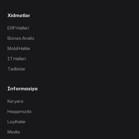
Xidmətlər
ERP Həlləri
Biznes Analiz
Mobil Həllər
IT Həlləri
Tədbirlər
İnformasiya
Karyera
Haqqımızda
Layihələr
Media