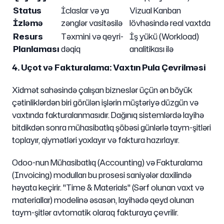
Status
İclaslar və ya
Vizual Kanban
İzləmə
zənglər vasitəsilə
lövhəsində real vaxtda
Resurs
Təxmini və qeyri-
İş yükü (Workload)
Planlaması
dəqiq
analitikası ilə
4. Uçot və Fakturalama: Vaxtın Pula Çevrilməsi
Xidmət sahəsində çalışan bizneslər üçün ən böyük
çətinliklərdən biri görülən işlərin müştəriyə düzgün və
vaxtında fakturalanmasıdır. Dağınıq sistemlərdə layihə
bitdikdən sonra mühasibatlıq şöbəsi günlərlə taym-şitləri
toplayır, qiymətləri yoxlayır və faktura hazırlayır.
Odoo-nun Mühasibatlıq (Accounting) və Fakturalama
(Invoicing) modulları bu prosesi saniyələr daxilində
həyata keçirir. "Time & Materials" (Sərf olunan vaxt və
materiallar) modelinə əsasən, layihədə qeyd olunan
taym-şitlər avtomatik olaraq fakturaya çevrilir.