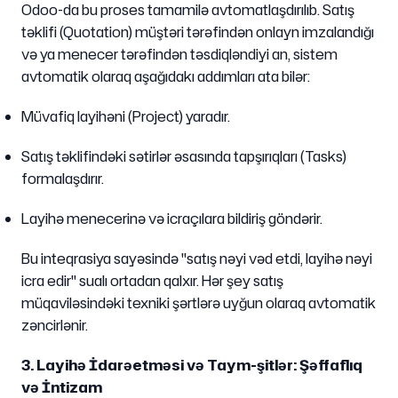
Odoo-da bu proses tamamilə avtomatlaşdırılıb. Satış
təklifi (Quotation) müştəri tərəfindən onlayn imzalandığı
və ya menecer tərəfindən təsdiqləndiyi an, sistem
avtomatik olaraq aşağıdakı addımları ata bilər:
Müvafiq layihəni (Project) yaradır.
Satış təklifindəki sətirlər əsasında tapşırıqları (Tasks)
formalaşdırır.
Layihə menecerinə və icraçılara bildiriş göndərir.
Bu inteqrasiya sayəsində "satış nəyi vəd etdi, layihə nəyi
icra edir" sualı ortadan qalxır. Hər şey satış
müqaviləsindəki texniki şərtlərə uyğun olaraq avtomatik
zəncirlənir.
3. Layihə İdarəetməsi və Taym-şitlər: Şəffaflıq
və İntizam