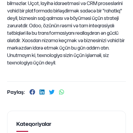
bilməzlər. Uçot, layihə idarəetməsi və CRM proseslərini
vahid bir platformada birləşdirmək sadəcə bir "rahatlıq"
deyil, biznesin sağ qalması və böyüməsi üçün strateji
zərurətdir. Odoo, özünün rəsmi və tam inteqrasiyalı
tətbiqləri ilə bu transformasiyanı reallaşdıran ən güclü
alətdir. Xaosdan nizama keçmək və biznesinizi vahid bir
mərkəzdən idarə etmək üçün bu gün addım atın.
Unutmayın ki, texnologiya sizin üçün işləməli, siz
texnologiya üçün deyil.
Paylaş:
Kateqoriyalar