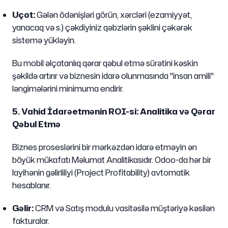
Uçot:
Gələn ödənişləri görün, xərcləri (ezamiyyət,
yanacaq və s.) çəkdiyiniz qəbzlərin şəklini çəkərək
sistemə yükləyin.
Bu mobil əlçatanlıq qərar qəbul etmə sürətini kəskin
şəkildə artırır və biznesin idarə olunmasında "insan amili"
ləngimələrini minimuma endirir.
5. Vahid İdarəetmənin ROI-si: Analitika və Qərar
Qəbul Etmə
Biznes proseslərini bir mərkəzdən idarə etməyin ən
böyük mükafatı Məlumat Analitikasıdır. Odoo-da hər bir
layihənin gəlirliliyi (Project Profitability) avtomatik
hesablanır.
Gəlir:
CRM və Satış modulu vasitəsilə müştəriyə kəsilən
fakturalar.