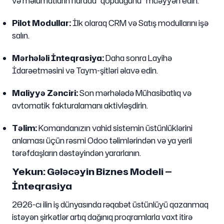
və məlumatların harada "qopduğunu" müəyyən edin.
Pilot Modullar:
İlk olaraq CRM və Satış modullarını işə
salın.
Mərhələli İnteqrasiya:
Daha sonra Layihə
İdarəetməsini və Taym-şitləri əlavə edin.
Maliyyə Zənciri:
Son mərhələdə Mühasibatlıq və
avtomatik fakturalamanı aktivləşdirin.
Təlim:
Komandanızın vahid sistemin üstünlüklərini
anlaması üçün rəsmi Odoo təlimlərindən və ya yerli
tərəfdaşların dəstəyindən yararlanın.
Yekun: Gələcəyin Biznes Modeli —
İnteqrasiya
2026-cı ilin iş dünyasında rəqabət üstünlüyü qazanmaq
istəyən şirkətlər artıq dağınıq proqramlarla vaxt itirə