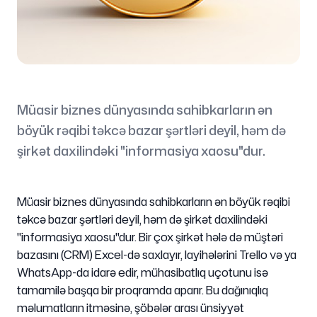
Müasir biznes dünyasında sahibkarların ən
böyük rəqibi təkcə bazar şərtləri deyil, həm də
şirkət daxilindəki "informasiya xaоsu"dur.
Müasir biznes dünyasında sahibkarların ən böyük rəqibi
təkcə bazar şərtləri deyil, həm də şirkət daxilindəki
"informasiya xaоsu"dur. Bir çox şirkət hələ də müştəri
bazasını (CRM) Excel-də saxlayır, layihələrini Trello və ya
WhatsApp-da idarə edir, mühasibatlıq uçotunu isə
tamamilə başqa bir proqramda aparır. Bu dağınıqlıq
məlumatların itməsinə, şöbələr arası ünsiyyət