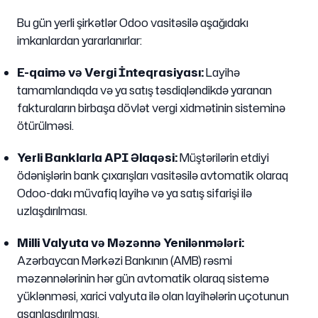
Bu gün yerli şirkətlər Odoo vasitəsilə aşağıdakı
imkanlardan yararlanırlar:
E-qaimə və Vergi İnteqrasiyası:
Layihə
tamamlandıqda və ya satış təsdiqləndikdə yaranan
fakturaların birbaşa dövlət vergi xidmətinin sisteminə
ötürülməsi.
Yerli Banklarla API Əlaqəsi:
Müştərilərin etdiyi
ödənişlərin bank çıxarışları vasitəsilə avtomatik olaraq
Odoo-dakı müvafiq layihə və ya satış sifarişi ilə
uzlaşdırılması.
Milli Valyuta və Məzənnə Yenilənmələri:
Azərbaycan Mərkəzi Bankının (AMB) rəsmi
məzənnələrinin hər gün avtomatik olaraq sistemə
yüklənməsi, xarici valyuta ilə olan layihələrin uçotunun
asanlaşdırılması.