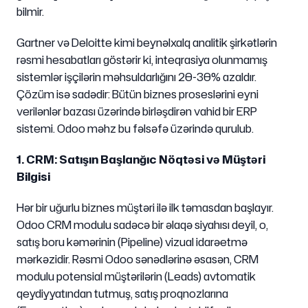
bilmir.
Gartner və Deloitte kimi beynəlxalq analitik şirkətlərin
rəsmi hesabatları göstərir ki, inteqrasiya olunmamış
sistemlər işçilərin məhsuldarlığını 20-30% azaldır.
Çözüm isə sadədir: Bütün biznes proseslərini eyni
verilənlər bazası üzərində birləşdirən vahid bir ERP
sistemi. Odoo məhz bu fəlsəfə üzərində qurulub.
1. CRM: Satışın Başlanğıc Nöqtəsi və Müştəri
Bilgisi
Hər bir uğurlu biznes müştəri ilə ilk təmasdan başlayır.
Odoo CRM modulu sadəcə bir əlaqə siyahısı deyil, o,
satış boru kəmərinin (Pipeline) vizual idarəetmə
mərkəzidir. Rəsmi Odoo sənədlərinə əsasən, CRM
modulu potensial müştərilərin (Leads) avtomatik
qeydiyyatından tutmuş, satış proqnozlarına