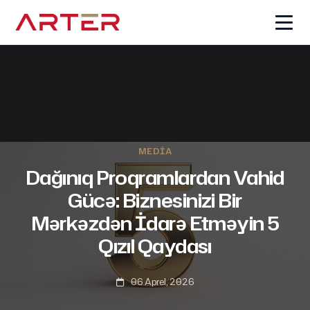
MEDIA
Dağınıq Proqramlardan Vahid
Gücə: Biznesinizi Bir
Mərkəzdən İdarə Etməyin 5
Qızıl Qaydası
06 Aprel, 2026