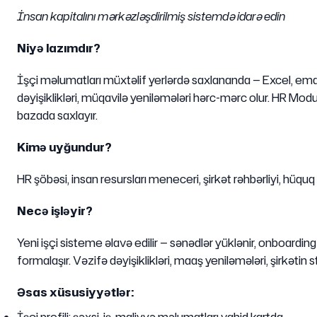
İnsan kapitalını mərkəzləşdirilmiş sistemdə idarə edin
Niyə lazımdır?
İşçi məlumatları müxtəlif yerlərdə saxlananda — Excel, email
dəyişiklikləri, müqavilə yeniləmələri hərc-mərc olur. HR Mod
bazada saxlayır.
Kimə uyğundur?
HR şöbəsi, insan resursları meneceri, şirkət rəhbərliyi, hüquq
Necə işləyir?
Yeni işçi sisteme əlavə edilir — sənədlər yüklənir, onboarding 
formalaşır. Vəzifə dəyişiklikləri, maaş yeniləmələri, şirkətin st
Əsas xüsusiyyətlər: