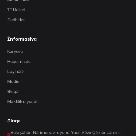
IT Həlləri
Tədbirlər
İnformasiya
Karyera
Haqqımızda
Layihələr
Media
Əlaqə
Məxfilik siyasəti
Əlaqə
Bakı şəhəri, Nərimanov rayonu, Yusif Vəzir Çəmənzəminli,