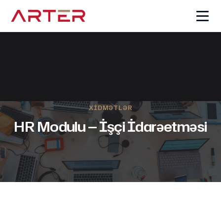
XIDMƏTLƏR
HR Modulu — İşçi İdarəetməsi