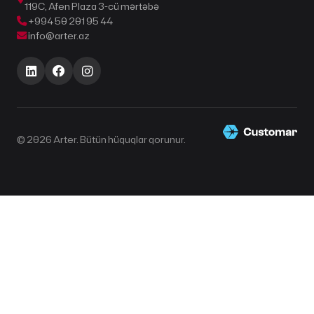
119C, Afen Plaza 3-cü mərtəbə
+994 50 201 95 44
info@arter.az
© 2026 Arter. Bütün hüquqlar qorunur.