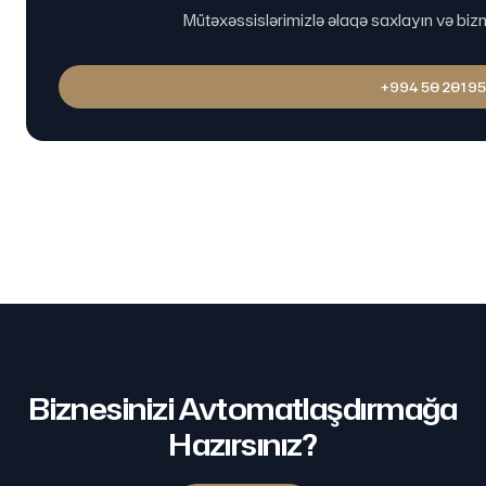
Mütəxəssislərimizlə əlaqə saxlayın və bizne
+994 50 201 95
Biznesinizi Avtomatlaşdırmağa
Hazırsınız?