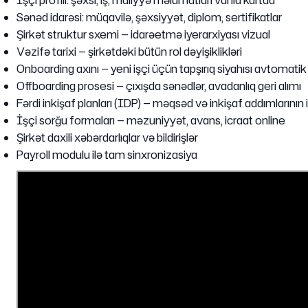
İşçi profili: şəxsi, iş, maliyyə məlumatları vahid kartda
Sənəd idarəsi: müqavilə, şəxsiyyət, diplom, sertifikatlar
Şirkət struktur sxemi — idarəetmə iyerarxiyası vizual
Vəzifə tarixi — şirkətdəki bütün rol dəyişiklikləri
Onboarding axını — yeni işçi üçün tapşırıq siyahısı avtomatik
Offboarding prosesi — çıxışda sənədlər, avadanlıq geri alımı
Fərdi inkişaf planları (IDP) — məqsəd və inkişaf addımlarının
İşçi sorğu formaları — məzuniyyət, avans, icraat online
Şirkət daxili xəbərdarlıqlar və bildirişlər
Payroll modulu ilə tam sinxronizasiya