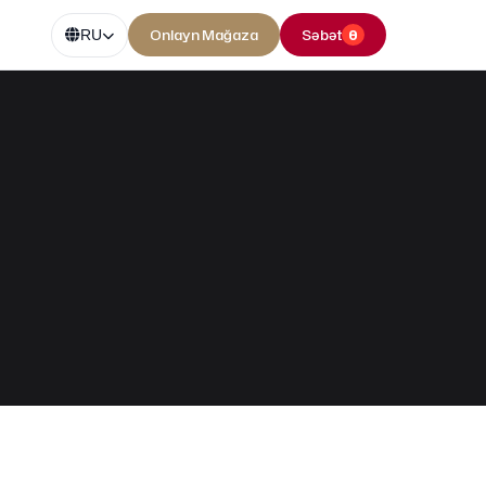
Onlayn Mağaza
Səbət
0
RU