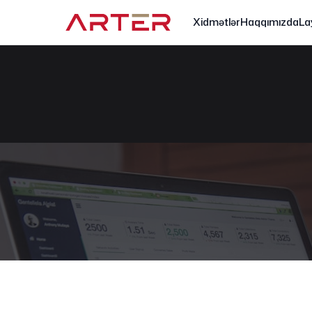
Xidmətlər
Haqqımızda
La