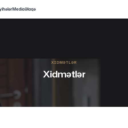
yihələr
Media
Əlaqə
XIDMƏTLƏR
Xidmətlər