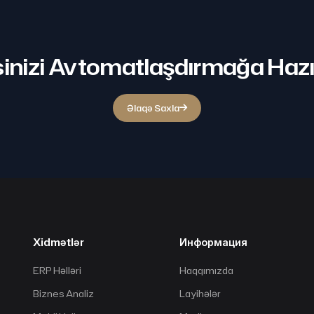
inizi Avtomatlaşdırmağa Hazı
Əlaqə Saxla
Xidmətlər
Информация
ERP Həlləri
Haqqımızda
Biznes Analiz
Layihələr