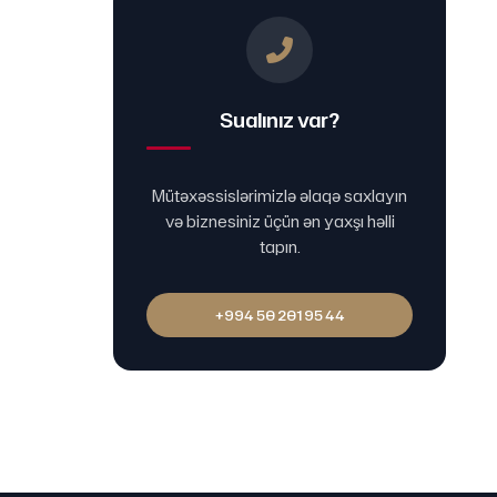
Sualınız var?
Mütəxəssislərimizlə əlaqə saxlayın
və biznesiniz üçün ən yaxşı həlli
tapın.
+994 50 201 95 44