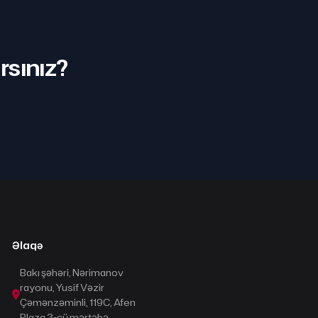
rsınız?
Əlaqə
Bakı şəhəri, Nərimanov
rayonu, Yusif Vəzir
Çəmənzəminli, 119C, Afen
Plaza 3-cü mərtəbə