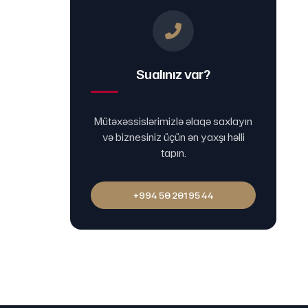
Sualınız var?
Mütəxəssislərimizlə əlaqə saxlayın
və biznesiniz üçün ən yaxşı həlli
tapın.
+994 50 201 95 44