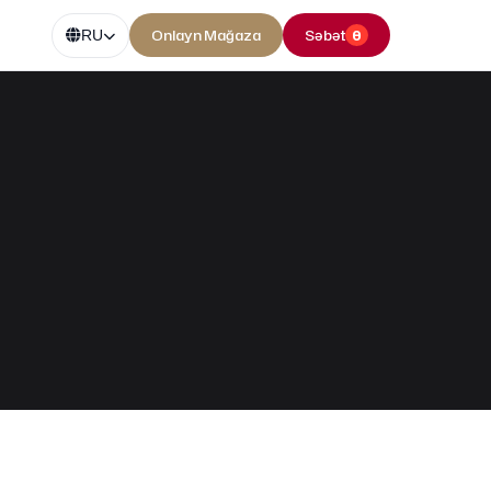
Onlayn Mağaza
Səbət
0
RU