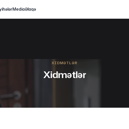
yihələr
Media
Əlaqə
XIDMƏTLƏR
Xidmətlər