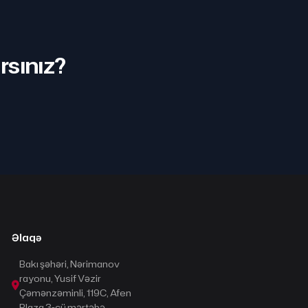
rsınız?
Əlaqə
Bakı şəhəri, Nərimanov
rayonu, Yusif Vəzir
Çəmənzəminli, 119C, Afen
Plaza 3-cü mərtəbə