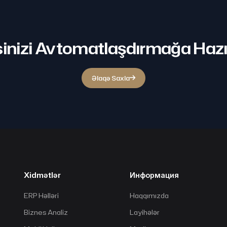
inizi Avtomatlaşdırmağa Hazı
Əlaqə Saxla
Xidmətlər
Информация
ERP Həlləri
Haqqımızda
Biznes Analiz
Layihələr