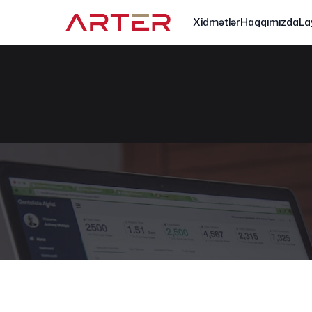
Xidmətlər
Haqqımızda
La