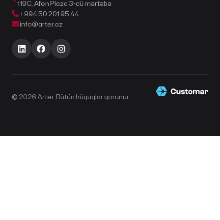
119C, Afen Plaza 3-cü mərtəbə
+994 50 201 95 44
info@arter.az
© 2026 Arter. Bütün hüquqlar qorunur.