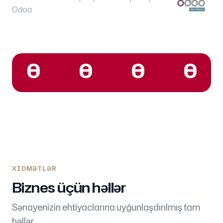
Odoo
0
0
0
0
XIDMƏTLƏR
Biznes üçün həllər
Sənayenizin ehtiyaclarına uyğunlaşdırılmış tam
həllər