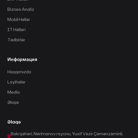
Biznes Analiz
Mobil Həllər
IT Həlləri
Tədbirlər
Информация
Haqqımızda
Layihələr
Media
Əlaqə
Əlaqə
Bakı şəhəri, Nərimanov rayonu, Yusif Vəzir Çəmənzəminli,