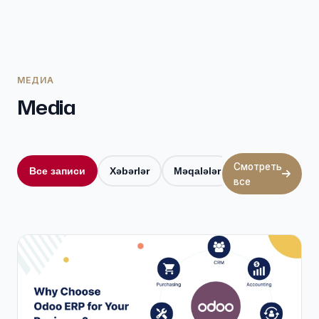
МЕДИА
Media
Смотреть
Все записи
Xəbərlər
Məqalələr
Video İcmallar
все