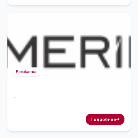
Pərakəndə
...
Подробнее