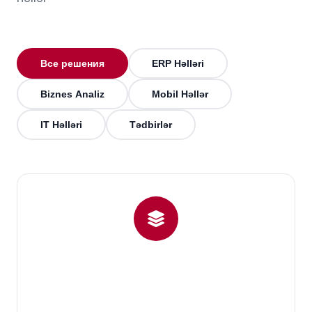
Все решения
ERP Həlləri
Biznes Analiz
Mobil Həllər
IT Həlləri
Tədbirlər