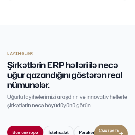
LAYIHƏLƏR
Şirkətlərin ERP həlləri ilə necə
uğur qazandığını göstərən real
nümunələr.
Uğurlu layihələrimizi araşdırın və innovativ həllərlə
şirkətlərin necə böyüdüyünü görün.
Смотреть
Все сектора
İstehsalat
Pərakəndə
Logistika