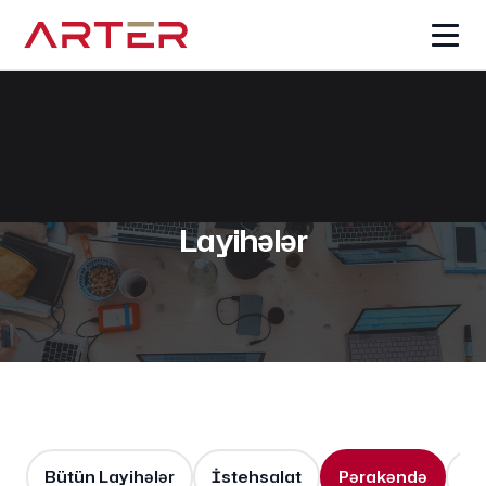
Layihələr
Bütün Layihələr
İstehsalat
Pərakəndə
Lo