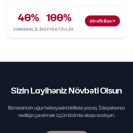
40%
100%
Ətraflı Bax
SƏMƏRƏLILIK
EFFEKTIVLIK
Sizin Layihəniz Növbəti Olsun
Biznesinizin uğur hekayəsini birlikdə yazaq. İdeyalarınızı
reallığa çevirmək üçün bizimlə əlaqə saxlayın.