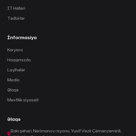
IT Həlləri
Tədbirlər
İnformasiya
Karyera
Haqqımızda
Layihələr
Media
Əlaqə
Məxfilik siyasəti
Əlaqə
Bakı şəhəri, Nərimanov rayonu, Yusif Vəzir Çəmənzəminli,