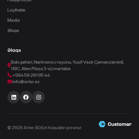
Layihələr
Media
Əlaqə
Əlaqə
Bakı şəhəri, Nərimanov rayonu, Yusif Vəzir Çəmənzəminli,
119C, Afen Plaza 3-cü mərtəbə
+994 50 201 95 44
info@arter.az
© 2026 Arter. Bütün hüquqlar qorunur.