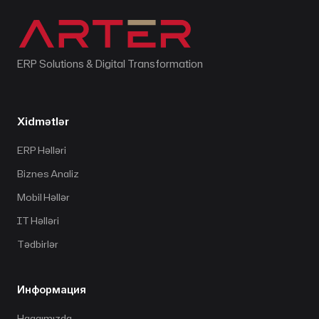
ERP Solutions & Digital Transformation
Xidmətlər
ERP Həlləri
Biznes Analiz
Mobil Həllər
IT Həlləri
Tədbirlər
Информация
Haqqımızda