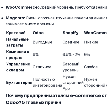
WooCommerce:
Средний уровень, требуются знания
Magento:
Очень сложная, изучение панели админис
занимает много времени.
Критерий
Odoo
Shopify
WooComm
Начальные
Выгодные
Средние
Низкие
затраты
Комиссия с
0%
0.5% - 2%
0%
продаж
Управление
Базовый
Отличное
Слабое
складом
уровень
Нужен
Полностью
Нужен
Бухгалтерия
сторонний
интегрирована
сторонний P
App
Почему предпринимателям e-commerce ст
Odoo? 5 главных причин