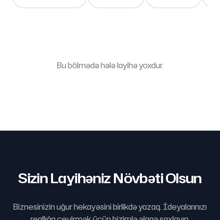
Bu bölmədə hələ layihə yoxdur.
Sizin Layihəniz Növbəti Olsun
Biznesinizin uğur hekayəsini birlikdə yazaq. İdeyalarınızı
reallığa çevirmək üçün bizimlə əlaqə saxlayın.