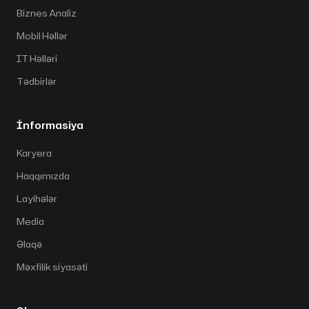
Biznes Analiz
Mobil Həllər
IT Həlləri
Tədbirlər
İnformasiya
Karyera
Haqqımızda
Layihələr
Media
Əlaqə
Məxfilik siyasəti