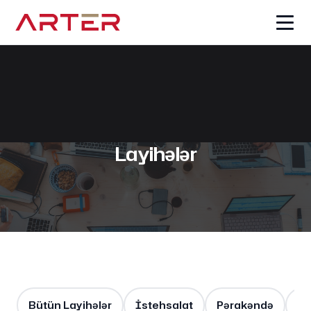
Layihələr
Bütün Layihələr
İstehsalat
Pərakəndə
Lo