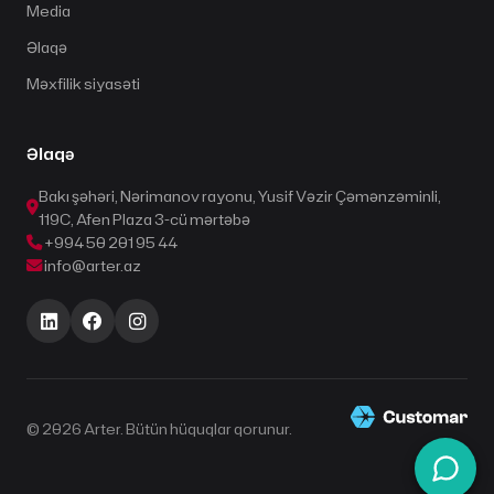
Media
Əlaqə
Məxfilik siyasəti
Əlaqə
Bakı şəhəri, Nərimanov rayonu, Yusif Vəzir Çəmənzəminli,
119C, Afen Plaza 3-cü mərtəbə
+994 50 201 95 44
info@arter.az
© 2026 Arter. Bütün hüquqlar qorunur.