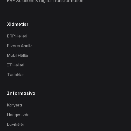
ERP Solutions & Digital Transformation
Xidmətlər
ERP Həlləri
Biznes Analiz
Mobil Həllər
IT Həlləri
Tədbirlər
İnformasiya
Karyera
Haqqımızda
Layihələr