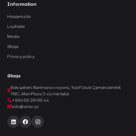
Information
Haqqımızda
Layihələr
Media
Əlaqə
Privacy policy
Əlaqə
Bakı şəhəri, Nərimanov rayonu, Yusif Vəzir Çəmənzəminli,
119C, Afen Plaza 3-cü mərtəbə
+994 50 201 95 44
info@arter.az